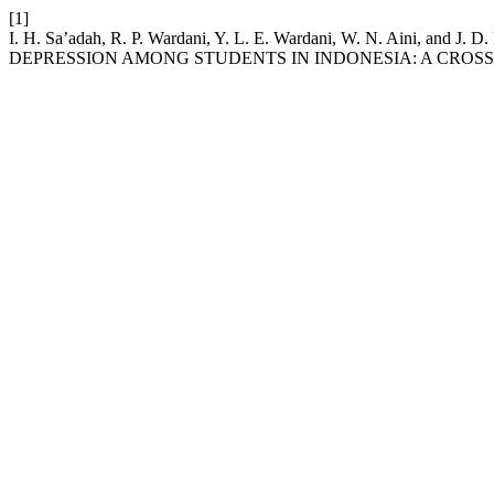
[1]
I. H. Sa’adah, R. P. Wardani, Y. L. E. Wardani, W. N. Aini
DEPRESSION AMONG STUDENTS IN INDONESIA: A CROS