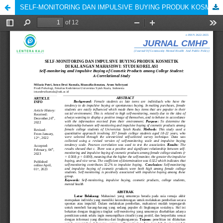
SELF-MONITORING DAN IMPULSIVE BUYING PRODUK KOSMETIK DI KALANGAN MAHASISWI: STUDI KORELASI