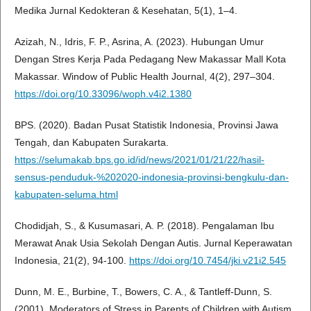
Medika Jurnal Kedokteran & Kesehatan, 5(1), 1–4.
Azizah, N., Idris, F. P., Asrina, A. (2023). Hubungan Umur
Dengan Stres Kerja Pada Pedagang New Makassar Mall Kota
Makassar. Window of Public Health Journal, 4(2), 297–304.
https://doi.org/10.33096/woph.v4i2.1380
BPS. (2020). Badan Pusat Statistik Indonesia, Provinsi Jawa
Tengah, dan Kabupaten Surakarta.
https://selumakab.bps.go.id/id/news/2021/01/21/22/hasil-
sensus-penduduk-%202020-indonesia-provinsi-bengkulu-dan-
kabupaten-seluma.html
Chodidjah, S., & Kusumasari, A. P. (2018). Pengalaman Ibu
Merawat Anak Usia Sekolah Dengan Autis. Jurnal Keperawatan
Indonesia, 21(2), 94-100.
https://doi.org/10.7454/jki.v21i2.545
Dunn, M. E., Burbine, T., Bowers, C. A., & Tantleff-Dunn, S.
(2001). Moderators of Stress in Parents of Children with Autism.