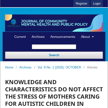
Register
Login
Current
Archives
Announcements
About
Search
Home
/
Archives
/
Vol. 8 No. 1 (2025): OCTOBER
/
Articles
KNOWLEDGE AND
CHARACTERISTICS DO NOT AFFECT
THE STRESS OF MOTHERS CARING
FOR AUTISTIC CHILDREN IN